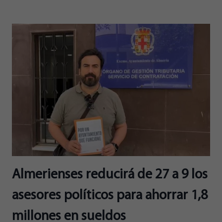
PLANTEA
CÁMARAS
Y
LIMITACIONES
DE
TRÁFICO
EN
EL
PASEO
DE
ALMERÍA
Almerienses reducirá de 27 a 9 los
asesores políticos para ahorrar 1,8
millones en sueldos