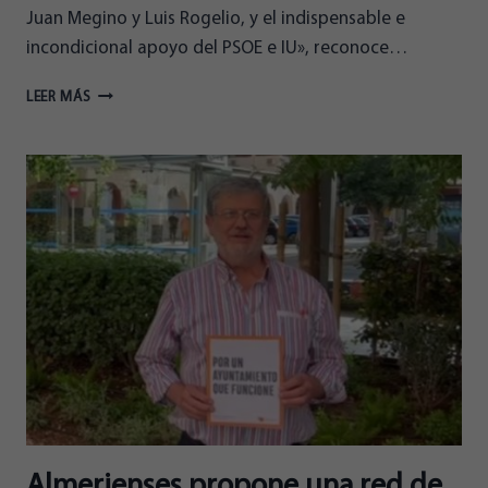
Juan Megino y Luis Rogelio, y el indispensable e
incondicional apoyo del PSOE e IU», reconoce…
ALMERIENSES
LEER MÁS
PROPONE
RECUPERAR
EL
ESPÍRITU
DEL
2005
Almerienses propone una red de