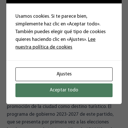
ASESORES
POLÍTICOS
PARA
Usamos cookies. Si te parece bien,
AHORRAR
simplemente haz clic en «Aceptar todo».
1,8
MILLONES
También puedes elegir qué tipo de cookies
EN
quieres haciendo clic en «Ajustes».
Lee
SUELDOS
nuestra política de cookies
Almerienses fomentará el turismo
para ‘nómadas digitales’
Ajustes
20/05/2023
Aceptar todo
Almerienses plantea una innovadora estrategia de
promoción de la ciudad como destino turístico. El
programa de gobierno 2023-2027 de este partido,
que se presenta por primera vez a las elecciones