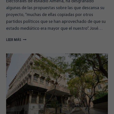
Electorales de esRadio Almería, ha desgranado
algunas de las propuestas sobre las que descansa su
proyecto, “muchas de ellas copiadas por otros
partidos políticos que se han aprovechado de que su
estado mediático era mayor que el nuestro”. José…
MIRANDO
LEER MÁS
AL
28M
–
ENTREVISTA
A
JOSÉ
LUIS
HERRERA