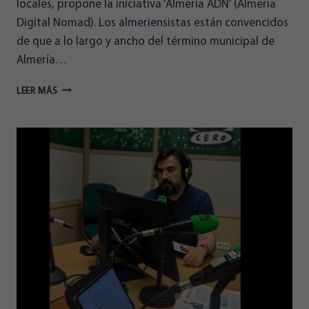
locales, propone la iniciativa ‘Almería ADN’ (Almería
Digital Nomad). Los almeriensistas están convencidos
de que a lo largo y ancho del término municipal de
Almería…
ALMERIENSES
LEER MÁS
FOMENTARÁ
EL
TURISMO
PARA
‘NÓMADAS
DIGITALES’