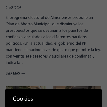
21/05/2023
El programa electoral de Almerienses propone un
‘Plan de Ahorro Municipal’ que disminuye los
presupuestos que se destinan a los puestos de
confianza vinculados a los diferentes partidos
políticos. «En la actualidad, el gobierno del PP
mantiene el máximo nivel de gasto que permite la ley,
con veintisiete asesores y auxiliares de confianza»,
indica la…
ALMERIENSES
LEER MÁS
REDUCIRÁ
DE
27
A
9
Cookies
LOS