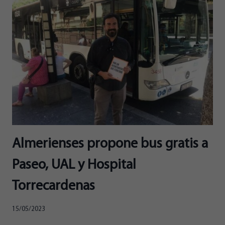
A
LA
ALCALDÍA
DE
ALMERÍA,
EN
EL
CHESTER
DE
ESRADIO
Almerienses propone bus gratis a
Paseo, UAL y Hospital
Torrecardenas
15/05/2023