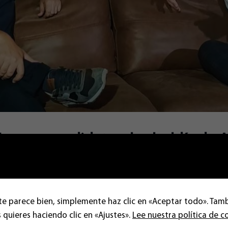
errera, candidato a la alcaldía de 
 de esRadio
te parece bien, simplemente haz clic en «Aceptar todo». Tam
 quieres haciendo clic en «Ajustes».
Lee nuestra política de c
candidato de Almerienses a la alcaldía de la capital de la pro