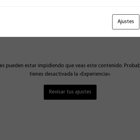
r Hernández Bru en el sofá Chester de esRadio. Escucha la ent
Ajustes
tes pueden estar impidiendo que veas este contenido. Prob
tienes desactivada la «Experiencia».
Revisar tus ajustes