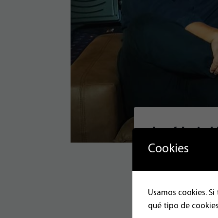
José Luis H
Cookies
el Chester
17/05/2023
Usamos cookies. Si 
qué tipo de cookies
José Luis Herrera, 