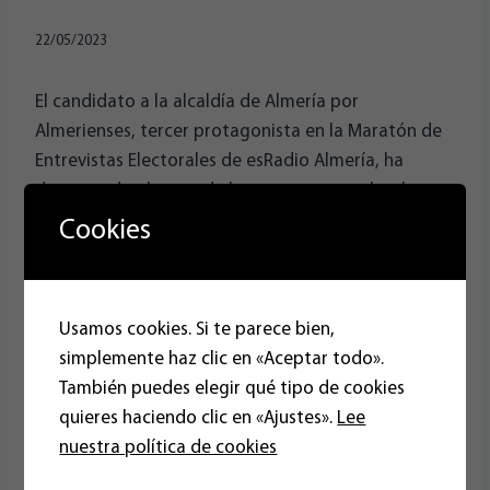
22/05/2023
El candidato a la alcaldía de Almería por
Almerienses, tercer protagonista en la Maratón de
Entrevistas Electorales de esRadio Almería, ha
desgranado algunas de las propuestas sobre las
que descansa su proyecto, “muchas de ellas
Cookies
copiadas por otros partidos políticos que se han
aprovechado de que su estado mediático era
mayor que el nuestro”.
Usamos cookies. Si te parece bien,
simplemente haz clic en «Aceptar todo».
José Luis Herrera (Almerienses): “Queremos la
También puedes elegir qué tipo de cookies
peatonalización del Paseo, pero no al 100%, liderar
quieres haciendo clic en «Ajustes».
Lee
el proyecto Ciudad-Puerto, crear una Red de
nuestra política de cookies
Miradores, pedir una auditoría a las concesionarias