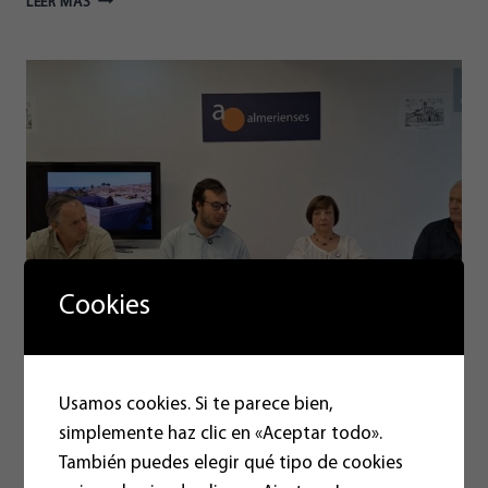
LEER MÁS
TERTULIA
DE
ALMERIENSES
–
¿CÓMO
ESTÁ
EL
SISTEMA
SANITARIO
EN
ALMERÍA?
Cookies
La Tertulia de Almerienses – La
Usamos cookies. Si te parece bien,
Almería patrimonial
simplemente haz clic en «Aceptar todo».
También puedes elegir qué tipo de cookies
22/07/2026