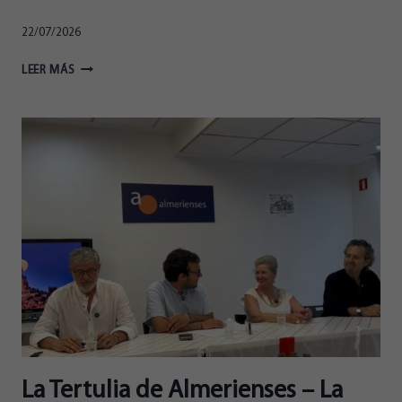
22/07/2026
LA
LEER MÁS
TERTULIA
DE
ALMERIENSES
–
POR
UNA
ALMERÍA
MAS
VERDE
La Tertulia de Almerienses – La