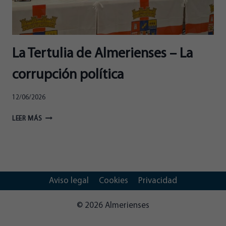
La Tertulia de Almerienses – La
corrupción política
12/06/2026
LA
LEER MÁS
TERTULIA
DE
ALMERIENSES
–
LA
CORRUPCIÓN
Aviso legal
Cookies
Privacidad
POLÍTICA
© 2026 Almerienses