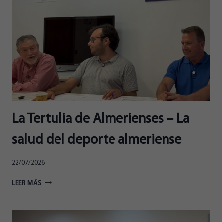
ASOCIACIONES
VECINALES
EN
ALMERÍA
La Tertulia de Almerienses – La
salud del deporte almeriense
22/07/2026
LA
LEER MÁS
TERTULIA
DE
ALMERIENSES