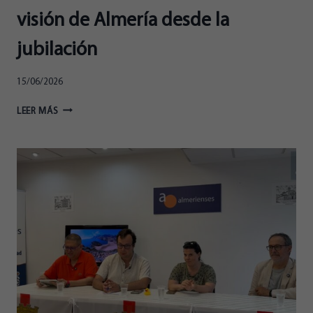
visión de Almería desde la
jubilación
15/06/2026
LA
LEER MÁS
TERTULIA
DE
ALMERIENSES
–
LA
VISIÓN
DE
ALMERÍA
DESDE
LA
JUBILACIÓN