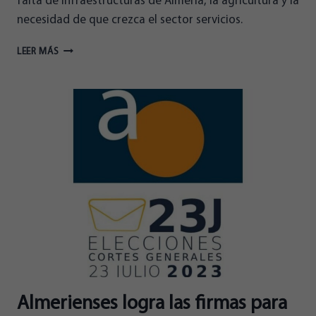
falta de infraestructuras de Almería, la agricultura y la
necesidad de que crezca el sector servicios.
ENTREVISTA
LEER MÁS
EN
ESRADIO
A
JUAN
JOSÉ
SANTIAGO,
SECRETARIO
GENERAL
DE
ALMERIENSES
Almerienses logra las firmas para