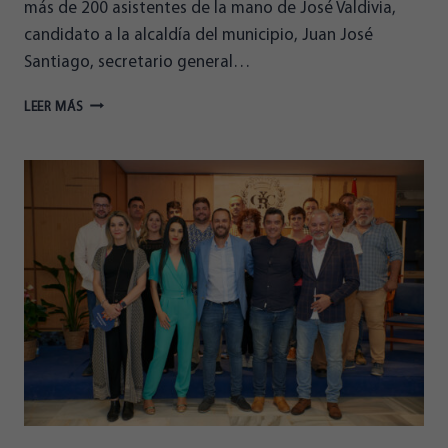
más de 200 asistentes de la mano de José Valdivia,
candidato a la alcaldía del municipio, Juan José
Santiago, secretario general…
ALMERIENSES
LEER MÁS
PRESENTA
SU
CAMPAÑA
ELECTORAL
EN
EL
EJIDO
ANTE
MÁS
DE
200
PERSONAS