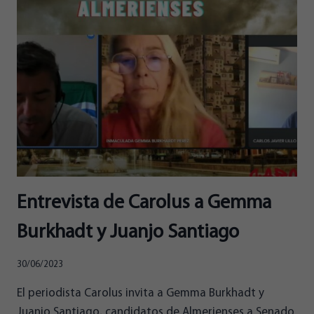
JULIO
VOTA
PARA
“LLEVAR
A
ALMERÍA
DEL
CORAZÓN
A
LA
CABEZA”
Entrevista de Carolus a Gemma
Burkhadt y Juanjo Santiago
30/06/2023
El periodista Carolus invita a Gemma Burkhadt y
Juanjo Santiago, candidatos de Almerienses a Senado