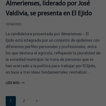
Almerienses, liderado por José
Valdivia, se presenta en El Ejido
20/04/2023
La candidatura presentada por Almerienses – El
Ejido está integrada por un conjunto de ejidenses con
diferentes perfiles personales y profesionales, entre
los que destaca el agrícola, reflejando la pluralidad de
la sociedad municipal. Se trata de personas que se
han acercado a la política para trabajar por El Ejido,
en base a tres ideas fundamentales: revitalizar…
ALMERIENSES,
LEER MÁS
LIDERADO
POR
JOSÉ
Navegación
Siguiente
1
2
VALDIVIA,