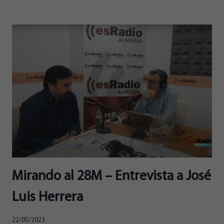
LOGRA
LAS
FIRMAS
PARA
IR
A
LAS
GENERALES
Y
PRESENTA
COMO
CANDIDATOS
A
JUAN
JOSÉ
SANTIAGO
Mirando al 28M – Entrevista a José
(CONGRESO)
Y
Luis Herrera
GEMMA
BURKHARDT
(SENADO)
22/05/2023