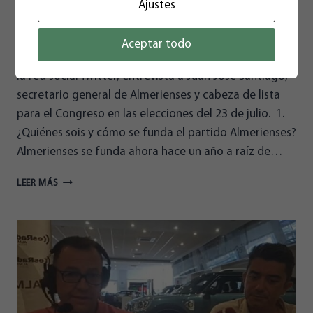
Ajustes
20/06/2023
Aceptar todo
Politikon, medio que realiza su labor comunicativa en
la red social Twitter, entrevista a Juan José Santiago,
secretario general de Almerienses y cabeza de lista
para el Congreso en las elecciones del 23 de julio. 1.
¿Quiénes sois y cómo se funda el partido Almerienses?
Almerienses se funda ahora hace un año a raíz de…
JUAN
LEER MÁS
JOSÉ
SANTIAGO
A
POLITIKON:
“EL
CORREDOR
MEDITERRÁNEO
NO
TIENE