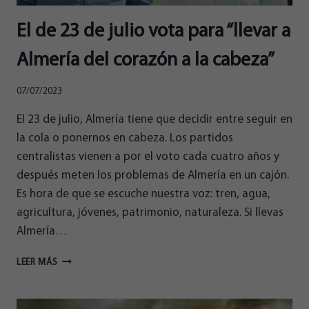
ESPECIAL
El de 23 de julio vota para “llevar a
SENSIBILIDAD”
Almería del corazón a la cabeza”
07/07/2023
El 23 de julio, Almería tiene que decidir entre seguir en
la cola o ponernos en cabeza. Los partidos
centralistas vienen a por el voto cada cuatro años y
después meten los problemas de Almería en un cajón.
Es hora de que se escuche nuestra voz: tren, agua,
agricultura, jóvenes, patrimonio, naturaleza. Si llevas
Almería…
EL
LEER MÁS
DE
23
DE