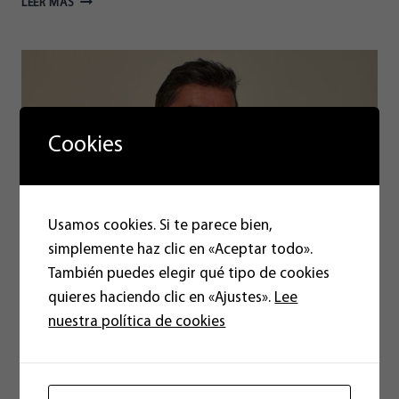
LEER MÁS
JOSÉ
SANTIAGO
(CONGRESO)
Y
GEMMA
BURKHARDT
(SENADO)
Cookies
ENCABEZAN
LAS
LISTAS
DE
ALMERIENSES
Usamos cookies. Si te parece bien,
PARA
simplemente haz clic en «Aceptar todo».
EL
También puedes elegir qué tipo de cookies
23J
quieres haciendo clic en «Ajustes».
Lee
Juan José Santiago a Politikon: “El
nuestra política de cookies
Corredor Mediterráneo no tiene
sentido si no llega a Almería”