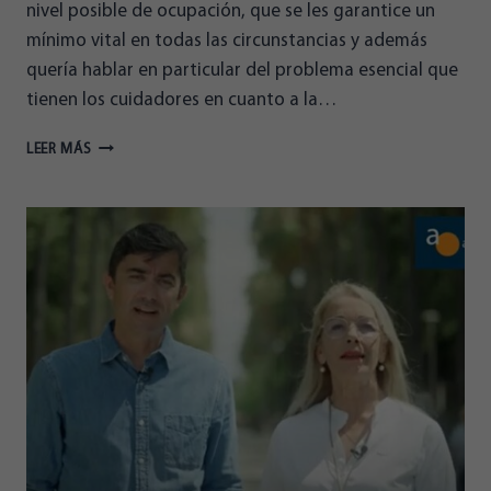
nivel posible de ocupación, que se les garantice un
mínimo vital en todas las circunstancias y además
quería hablar en particular del problema esencial que
tienen los cuidadores en cuanto a la…
GEMMA
LEER MÁS
BURKHARDT,
EN
EL
DEBATE
ORGANIZADO
POR
LA
FAAM:
“LES
PUEDO
OFRECER
MI
COMPROMISO
Y
MI