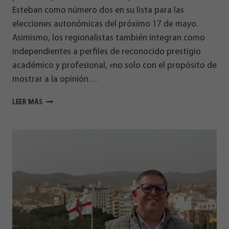
Esteban como número dos en su lista para las
elecciones autonómicas del próximo 17 de mayo.
Asimismo, los regionalistas también integran como
independientes a perfiles de reconocido prestigio
académico y profesional, «no solo con el propósito de
mostrar a la opinión…
EMILIO
LEER MÁS
GALDEANO
Y
PEDRO
ASENSIO
REFUERZAN
LA
CANDIDATURA
DE
ALMERIENSES
PARA
EL
PARLAMENTO