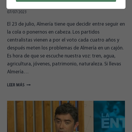
07/07/2023
El 23 de julio, Almería tiene que decidir entre seguir en
la cola o ponernos en cabeza. Los partidos
centralistas vienen a por el voto cada cuatro años y
después meten los problemas de Almería en un cajón.
Es hora de que se escuche nuestra voz: tren, agua,
agricultura, jóvenes, patrimonio, naturaleza. Si llevas
Almería…
EL
LEER MÁS
DE
23
DE
JULIO
VOTA
PARA
“LLEVAR