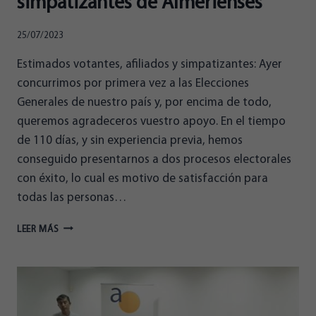
simpatizantes de Almerienses
EL
SENADO”
25/07/2023
Estimados votantes, afiliados y simpatizantes: Ayer
concurrimos por primera vez a las Elecciones
Generales de nuestro país y, por encima de todo,
queremos agradeceros vuestro apoyo. En el tiempo
de 110 días, y sin experiencia previa, hemos
conseguido presentarnos a dos procesos electorales
con éxito, lo cual es motivo de satisfacción para
todas las personas…
CARTA
LEER MÁS
A
LOS
VOTANTES,
AFILIADOS
Y
SIMPATIZANTES