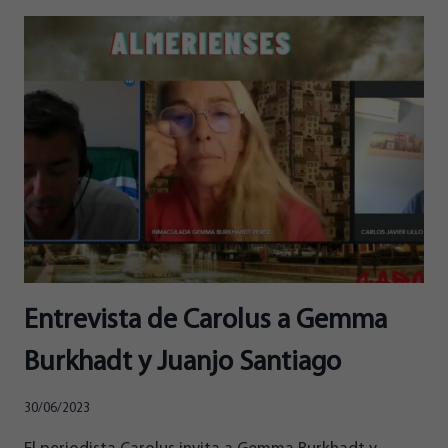
DEL
DÍA
EN
INTERALMERÍATV:
JUAN
JOSÉ
SANTIAGO,
CANDIDATO
AL
CONGRESO
POR
ALMERIENSES
Entrevista de Carolus a Gemma
Burkhadt y Juanjo Santiago
30/06/2023