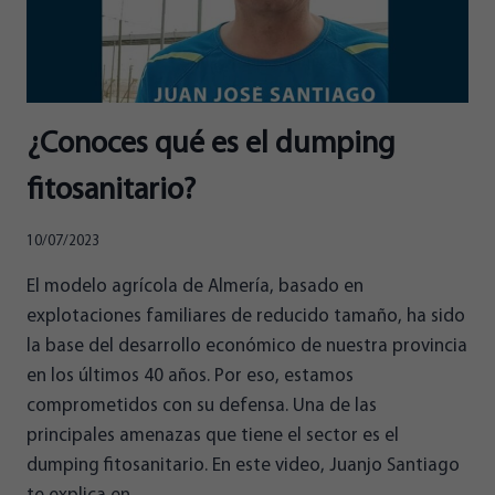
OFRECER
MI
COMPROMISO
Y
MI
ESPECIAL
¿Conoces qué es el dumping
SENSIBILIDAD”
fitosanitario?
10/07/2023
El modelo agrícola de Almería, basado en
explotaciones familiares de reducido tamaño, ha sido
la base del desarrollo económico de nuestra provincia
en los últimos 40 años. Por eso, estamos
comprometidos con su defensa. Una de las
principales amenazas que tiene el sector es el
dumping fitosanitario. En este video, Juanjo Santiago