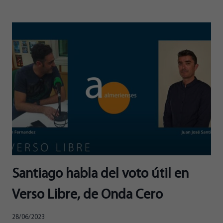
SANTIAGO:
“ALMERIENSES
VA
A
DEFENDER
ALMERÍA
DESDE
PULPÍ
HASTA
ADRA”
Santiago habla del voto útil en
Verso Libre, de Onda Cero
28/06/2023