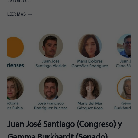
católico…
JUAN
LEER MÁS
JOSÉ
SANTIAGO
EN
VERSO
LIBRE
DE
ONDA
CERO:
“SOMOS
IDEALISTAS,
RADICALES,
UNIVERSALES”
Juan José Santiago (Congreso) y
Gemma Burkhardt (Senado)