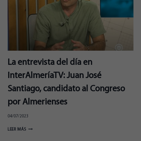
A
ALMERÍA
DEL
CORAZÓN
A
LA
CABEZA”
La entrevista del día en
InterAlmeríaTV: Juan José
Santiago, candidato al Congreso
por Almerienses
04/07/2023
LA
LEER MÁS
ENTREVISTA