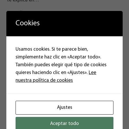
te explica en…
¿CONOCES
LEER MÁS
QUÉ
Cookies
ES
EL
DUMPING
FITOSANITARIO?
Usamos cookies. Si te parece bien,
simplemente haz clic en «Aceptar todo».
También puedes elegir qué tipo de cookies
quieres haciendo clic en «Ajustes».
Lee
nuestra política de cookies
Ajustes
El de 23 de julio vota para “llevar a
Aceptar todo
Almería del corazón a la cabeza”