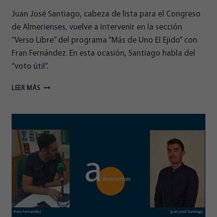
Juan José Santiago, cabeza de lista para el Congreso
de Almerienses, vuelve a intervenir en la sección
“Verso Libre” del programa “Más de Uno El Ejido” con
Fran Fernández. En esta ocasión, Santiago habla del
“voto útil”.
SANTIAGO
LEER MÁS
HABLA
DEL
VOTO
ÚTIL
EN
VERSO
LIBRE,
DE
ONDA
CERO