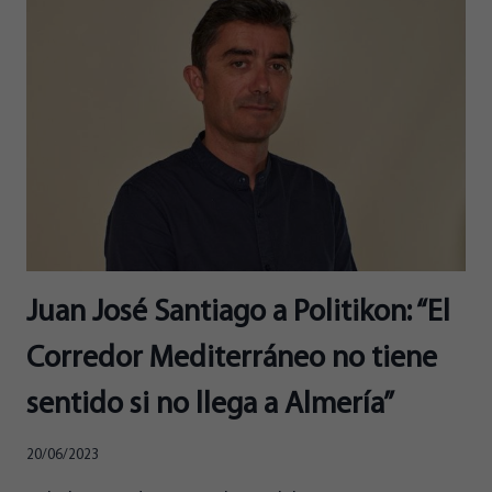
Y
GEMMA
BURKHARDT
(SENADO)
ENCABEZAN
LAS
LISTAS
DE
ALMERIENSES
PARA
EL
23J
Juan José Santiago a Politikon: “El
Corredor Mediterráneo no tiene
sentido si no llega a Almería”
20/06/2023