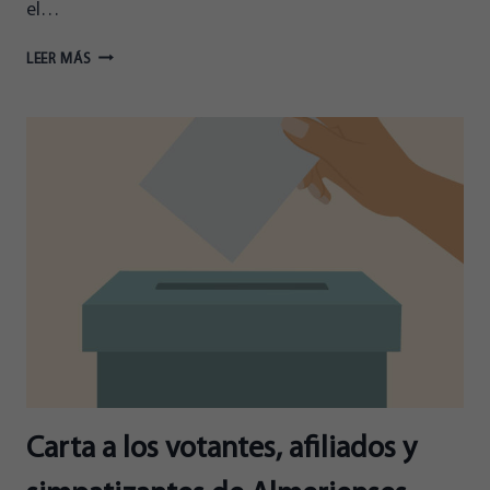
el…
“GRACIAS
LEER MÁS
A
LAS
800
PERSONAS
QUE
NOS
VOTARON
PARA
EL
CONGRESO
Y
A
LAS
2.500
QUE
LO
Carta a los votantes, afiliados y
HICIERON
PARA