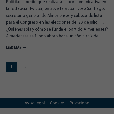
Politikon, medio que realiza su labor comunicativa en
la red social Twitter, entrevista a Juan José Santiago,
secretario general de Almerienses y cabeza de lista
para el Congreso en las elecciones del 23 de julio. 1.
¿Quiénes sois y cómo se funda el partido Almerienses?
Almerienses se funda ahora hace un año a raíz de…
JUAN
LEER MÁS
JOSÉ
SANTIAGO
A
Navegación
Siguiente
1
2
POLITIKON:
“EL
de
página
CORREDOR
MEDITERRÁNEO
página
NO
TIENE
SENTIDO
Aviso legal
Cookies
Privacidad
SI
NO