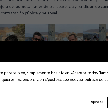
ar la oferta museística con un Museo de la Agricultura y un M
mejora de los mecanismos de transparencia y rendición de cue
contratación pública y personal.
te parece bien, simplemente haz clic en «Aceptar todo». Tam
 quieres haciendo clic en «Ajustes».
Lee nuestra política de c
Ajustes