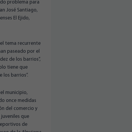
sido problema para
uan José Santiago,
enses El Ejido,
o el tema recurrente
 han paseado por el
dez de los barrios”,
eblo tiene que
 los barrios”.
 el municipio,
lado once medidas
ión del comercio y
 juveniles que
deportivos de