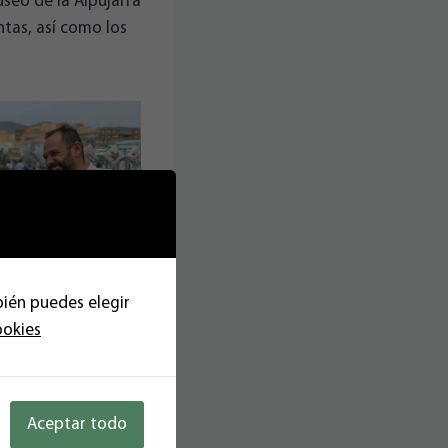
useo de la Alpujarra
ntas, así como los
bién puedes elegir
ookies
Aceptar todo