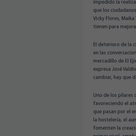
impedido la realiz
que los ciudadanos
Vicky Flores, Maika
tienen para mejorar
El deterioro de la 
en las conversacio
mercadillo de El Ej
expresa José Valdiv
cambiar, hay que da
Uno de los pilares 
favoreciendo el atr
que pasan por el e
la hostelería, el a
fomenten la creació