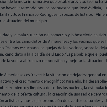
ación de la mesa informativa que estaba prevista. Eso no ha 
 se hayan interesado por las propuestas que José Valdivia, J
 Tarifa y José Francisco Rodríguez, cabezas de lista por Almeri
 la situación del municipio.
ciudad y la mala situación del comercio y la hostelería ha sid
nes entre los candidatos de Almerienses y los vecinos que se
ido. “Hemos escuchado las quejas de los vecinos, sobre la deja
ia, candidato a la alcaldía de El Ejido. “Es palpable que el pu
rle la vuelta al frenazo demográfico y mejorar la situación de
de Almerienses es “revertir la situación de dejadez general en
activo y el crecimiento demográfico”. Para ello, ha desarrol
mbellecimiento y limpieza de todos los núcleos, la estimulac
umento de la oferta cultural, la creación de una red de centros
n artística y musical, la promoción de eventos culturales y 