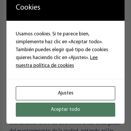
ante las deficiencias que surjan en limpieza,
Cookies
desperfectos en pavimentos, deterioro de
mobiliario urbano o en el funcionamiento de los
diferentes servicios públicos”.
Usamos cookies. Si te parece bien,
simplemente haz clic en «Aceptar todo».
Por otra parte, la formación almeriensista, que se
También puedes elegir qué tipo de cookies
presenta por primera vez a las elecciones locales,
quieres haciendo clic en «Ajustes».
Lee
alude a la conveniencia de mejorar los sistemas de
nuestra política de cookies
información, para que los problemas detectados
por la Policía Local, inspectores municipales,
atención telefónica, redes sociales o cualquier otro
medio sean incorporados al control operativo.
Ajustes
Para Almerienses, el alcalde o alcaldesa tiene que
Aceptar todo
ejercer funciones superiores ejecutivas de
coordinación entre las diferentes áreas encargadas