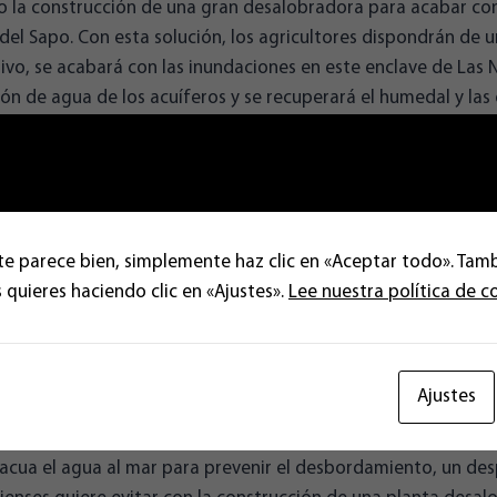
io la construcción de una gran desalobradora para acabar co
 del Sapo. Con esta solución, los agricultores dispondrán de u
ivo, se acabará con las inundaciones en este enclave de Las 
ión de agua de los acuíferos y se recuperará el humedal y las
n política considera prioritaria la actuación en los parajes d
, la Fábrica de la Mujer y la Balsa del Sapo, todos situados en 
ella se conjugan “factores de gran importancia como el apro
te parece bien, simplemente haz clic en «Aceptar todo». Tam
ría un recurso adicional para el regadío de los invernaderos y
 quieres haciendo clic en «Ajustes».
Lee nuestra política de c
uífero inferior, la potenciación de un ecosistema natural de a
ción de inundaciones de decenas de hectáreas cada vez que 
explica José Valdivia, candidato a la alcaldía de El Ejido en la
Ajustes
acua el agua al mar para prevenir el desbordamiento, un des