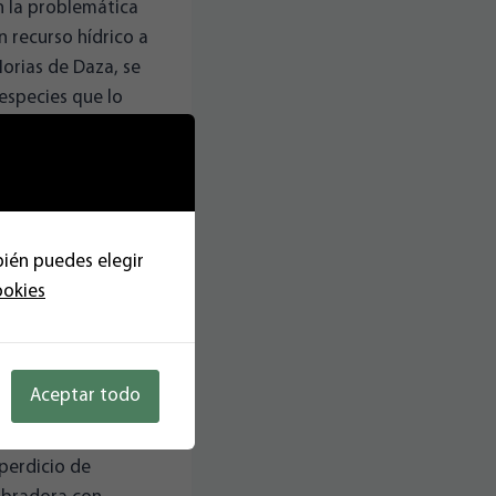
n la problemática
n recurso hídrico a
Norias de Daza, se
 especies que lo
e la Balsa del
la Cañada de Las
vechamiento del
bién puedes elegir
 reduciría las
ookies
ves y especies y,
se desborda el
s elecciones del 28
Aceptar todo
perdicio de