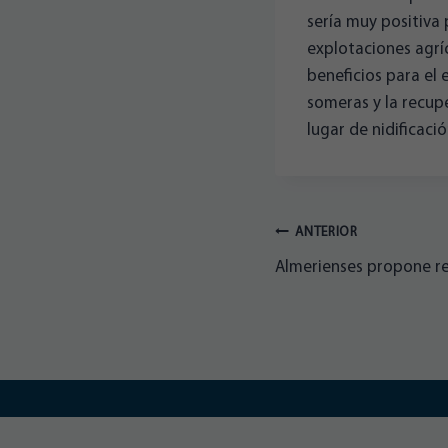
sería muy positiva 
explotaciones agríc
beneficios para el 
someras y la recup
lugar de nidificació
Navegación
ANTERIOR
Almerienses propone rec
de
entradas