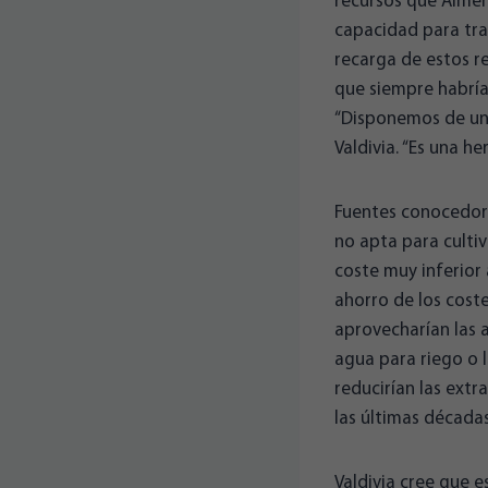
recursos que Almer
capacidad para tra
recarga de estos re
que siempre habría 
“Disponemos de un 
Valdivia. “Es una h
Fuentes conocedora
no apta para culti
coste muy inferior 
ahorro de los coste
aprovecharían las 
agua para riego o l
reducirían las extr
las últimas décadas
Valdivia cree que e