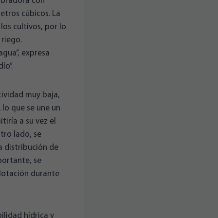
lobradora con
etros cúbicos. La
os cultivos, por lo
 riego.
agua”, expresa
ío”.
tividad muy baja,
 lo que se une un
iría a su vez el
tro lado, se
 distribución de
portante, se
plotación durante
ilidad hídrica y