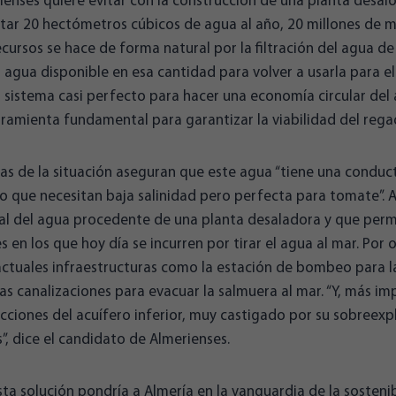
ienses quiere evitar con la construcción de una planta desa
tar 20 hectómetros cúbicos de agua al año, 20 millones de m
cursos se hace de forma natural por la filtración del agua de l
agua disponible en esa cantidad para volver a usarla para el
sistema casi perfecto para hacer una economía circular del 
erramienta fundamental para garantizar la viabilidad del regad
s de la situación aseguran que este agua “tiene una conduc
vo que necesitan baja salinidad pero perfecta para tomate”. A
al del agua procedente de una planta desaladora y que permit
s en los que hoy día se incurren por tirar el agua al mar. Por o
actuales infraestructuras como la estación de bombeo para la
as canalizaciones para evacuar la salmuera al mar. “Y, más im
acciones del acuífero inferior, muy castigado por su sobreex
”, dice el candidato de Almerienses.
sta solución pondría a Almería en la vanguardia de la sostenib