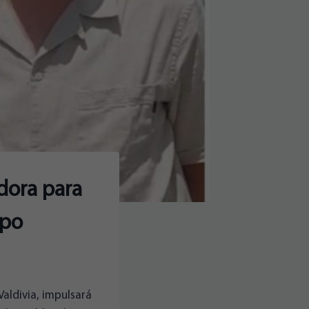
dora para
apo
Valdivia, impulsará