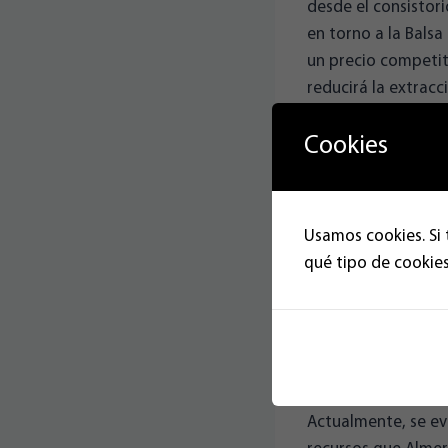
desde el consistor
en torno a la Balsa
un precio competit
reducirá la extracc
frecuentaban..
Cookies
Esta nueva formació
Puerco, el Salitral
Norias, ya que en 
Usamos cookies. Si 
agua, lo que genera
qué tipo de cookies
extracciones del ac
como no, la preven
acuífero superior”, 
de mayo.
Actualmente, se ev