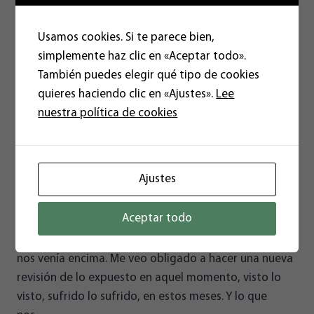
Usamos cookies. Si te parece bien,
simplemente haz clic en «Aceptar todo».
También puedes elegir qué tipo de cookies
quieres haciendo clic en «Ajustes».
Lee
nuestra política de cookies
#soterraMIENTO v2.0
13/05/2025
Ajustes
Hace un par de años publiqué en los medios un
Aceptar todo
artículo titulado #soterraMIENTO, una primera
llamada de atención a los almerienses de lo que se
nos venía encima. Me veo obligado a hacer una nueva
revisión de lo expuesto en aquel momento, visto lo
visto, sufrido lo sufrido, en estos meses. Y lo que