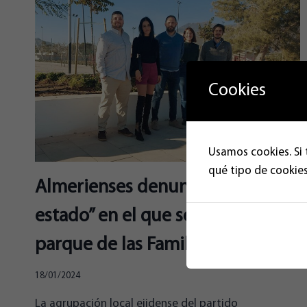
Cookies
Usamos cookies. Si 
qué tipo de cookies
Almerienses denuncia el “mal
estado” en el que se encuentra el
parque de las Familias de El Ejido
18/01/2024
La agrupación local ejidense del partido