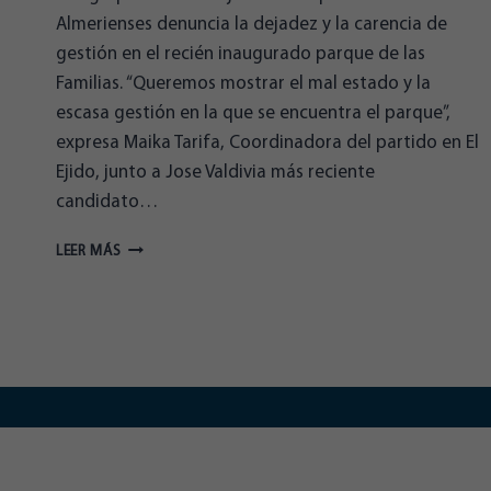
Almerienses denuncia la dejadez y la carencia de
gestión en el recién inaugurado parque de las
Familias. “Queremos mostrar el mal estado y la
escasa gestión en la que se encuentra el parque”,
expresa Maika Tarifa, Coordinadora del partido en El
Ejido, junto a Jose Valdivia más reciente
candidato…
ALMERIENSES
LEER MÁS
DENUNCIA
EL
“MAL
ESTADO”
EN
EL
QUE
SE
ENCUENTRA
EL