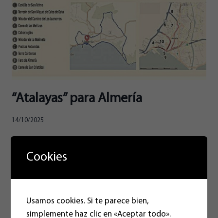
“Atalayas” para Almería
14/10/2025
Muy a menudo cuando recorro la periferia de la
ciudad de Almería en mis ratos libres, frecuentemente
Cookies
olvidada, utilizada de basurero y de patio trasero,
quedo admirado a pesar del abandono de las vistas y
el paisaje tan nítido en kilómetros de distancia. Como
Usamos cookies. Si te parece bien,
su propio topónimo indica Al-Mariyat (la Atalaya),
simplemente haz clic en «Aceptar todo».