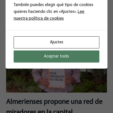
Almería está rodeada de…
También puedes elegir qué tipo de cookies
“ATALAYAS”
quieres haciendo clic en «Ajustes».
Lee
LEER MÁS
PARA
nuestra política de cookies
ALMERÍA
Ajustes
Aceptar todo
Almerienses propone una red de
miradores en la capital