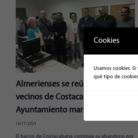
Cookies
Usamos cookies. Si 
qué tipo de cookies
Almerienses se reúne con los
vecinos de Costacabana: “El
Ayuntamiento margina al barrio”
16/11/2023
El barrio de Costacabana continúa su abandono por