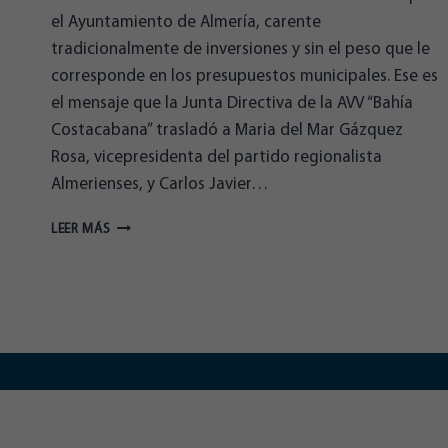
el Ayuntamiento de Almería, carente
tradicionalmente de inversiones y sin el peso que le
corresponde en los presupuestos municipales. Ese es
el mensaje que la Junta Directiva de la AVV “Bahía
Costacabana” trasladó a Maria del Mar Gázquez
Rosa, vicepresidenta del partido regionalista
Almerienses, y Carlos Javier…
ALMERIENSES
LEER MÁS
SE
REÚNE
CON
LOS
VECINOS
DE
COSTACABANA:
“EL
AYUNTAMIENTO
MARGINA