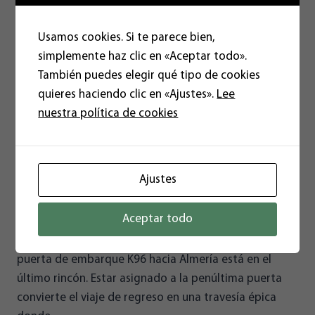
Usamos cookies. Si te parece bien,
simplemente haz clic en «Aceptar todo».
También puedes elegir qué tipo de cookies
quieres haciendo clic en «Ajustes».
Lee
nuestra política de cookies
K96
02/07/2026
Ajustes
Viajar a Madrid este fin de semana ha sido, más que
Aceptar todo
un trayecto, una cura de humildad provinciana. En la
fastuosa Terminal 4 del aeropuerto de Barajas, la
puerta de embarque K96 hacia Almería está en el
último rincón. Estar asignado a la penúltima puerta
convierte el viaje de regreso en una travesía épica