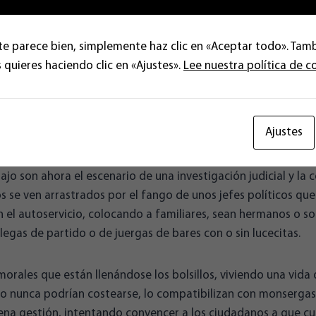
den unas ideas que ni sus líderes ya practican, mezclados con
rios o estómagos agradecidos, cuyo sueldo y carrera protege
 lo indefendible, tapándose la nariz mientras aplauden como f
te parece bien, simplemente haz clic en «Aceptar todo». Tam
aga, diga lo que diga. No hay más ciego que el que no quiere
 quieres haciendo clic en «Ajustes».
Lee nuestra política de c
 fuego cruzado de chorizos y mordidas, nunca mejor dicho, e
s a las que desde aquí quiero dirigirme: los honestos trabajad
Ajustes
zar más con ellos, porque son unas personas que viven tan 
os nosotros, bajando la cabeza porque también se sienten 
ajo son ahora el escenario de una investigación judicial y la 
los se ven arrastrados por el fango de unos jefes políticos qu
n el autoservicio, colocando a familiares, sean hermanos o so
egas de partido o de juergas de bares con o sin lucecitas.
morales que están llenándose los bolsillos, viviendo una vida
zo nunca podrían costearse, lo compatibilizan con monserga
ena gestión, intentando convencer a los ciudadanos a que 