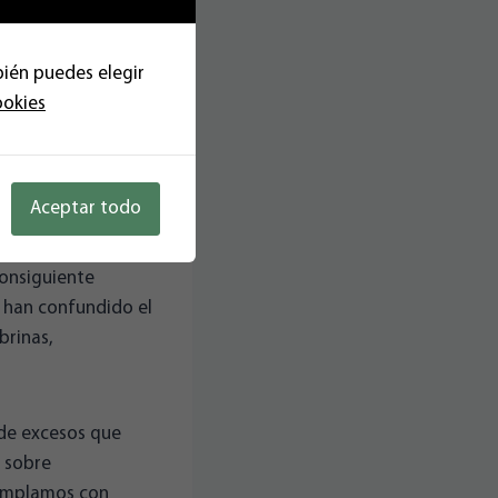
 los fieles de
n con uñas y
ocas al líder de
bién puedes elegir
 ver.
ookies
xisten unas
ores públicos.
Aceptar todo
abochornadas y
señalados, porque
consiguiente
e han confundido el
brinas,
 de excesos que
s sobre
cumplamos con