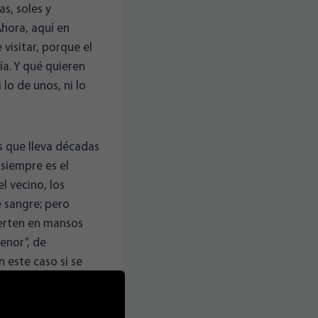
s, soles y
 Ahora, aquí en
visitar, porque el
ía. Y qué quieren
lo de unos, ni lo
s que lleva décadas
 siempre es el
l vecino, los
e sangre; pero
ierten en mansos
enor”, de
 este caso si se
 disfrutan los muy
een que existen