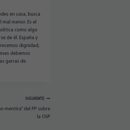
uedes en casa, busca
l mal menor. Es el
política como algo
rse de él. España y
erecemos dignidad,
ienses debemos
las garras de
SIGUIENTE
an mentira” del PP sobre
la OSP