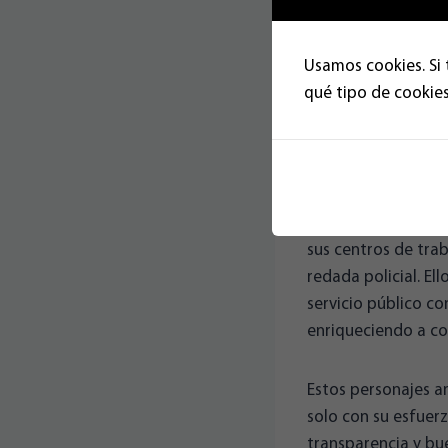
partidos que defien
“cartera”, mercena
dientes, defienden
Usamos cookies. Si 
turno haga lo que h
qué tipo de cookies
Y en medio de este
víctimas silenciosa
Deberíamos empati
hastiadas como tod
sus centros de trab
redada policial. El
servicio público co
enriqueciendo a col
Estos personajes a
solo con su esfuer
transparencia y bu