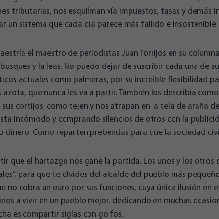
nes tributarias, nos esquilman vía impuestos, tasas y demás i
r un sistema que cada día parece más fallido e insostenible.
estría el maestro de periodistas Juan Torrijos en su columna
busques y la leas. No puedo dejar de suscribir cada una de s
íticos actuales como palmeras, por su increíble flexibilidad p
 azota, que nunca les va a partir. También los describía como
sus cortijos, como tejen y nos atrapan en la tela de araña de
ista incómodo y comprando silencios de otros con la publicid
 dinero. Como reparten prebendas para que la sociedad civil l
r que el hartazgo nos gane la partida. Los unos y los otros 
ales”, para que te olvides del alcalde del pueblo más pequeño
e no cobra un euro por sus funciones, cuya única ilusión en es
cinos a vivir en un pueblo mejor, dedicando en muchas ocasio
cha es compartir siglas con golfos.