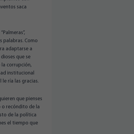
nventos saca
 “Palmeras”,
us palabras. Como
ara adaptarse a
 dioses que se
 la corrupción,
ad institucional
e ría las gracias.
quieren que pienses
 o recóndito de la
to de la política
nes el tiempo que