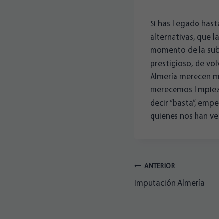
Si has llegado hast
alternativas, que la
momento de la suble
prestigioso, de volv
Almería merecen má
merecemos limpieza
decir “basta”, empe
quienes nos han ven
Navegación
ANTERIOR
Imputación Almería
de
entradas