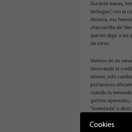
Durante meses, hem
lechugas”, con la co
Almería, nos hemos
chascarrillo de “de
que les diga: a los
de otros.
Vivimos en un cena
devorando la credib
mismo, solo cambian
portavoces oficial
cuando la inmundic
gatitos apenados, 
“inventada” o direc
exagera y se miente
Cookies
cafeteros. Han crea