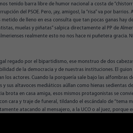
os tenido barra libre de humor nacional a costa de “chistorra
rrupción del PSOE. Pero, ¡ay, amigos!, la “risa” va por barrios.
 metido de lleno en esa consulta que tan pocas ganas hay de 
ntistas, muelas y piñatas” salpica directamente al PP de Almer
 almerienses realmente esto no nos hace ni puñetera gracia. Ni 
gal regado por el bipartidismo, ese monstruo de dos cabeza
ilidad de la democracia y de nuestras instituciones. El guion
 los actores. Cuando la porquería sale bajo las alfombras de
es y sus altavoces mediáticos aúllan como hienas sedientas d
ia brota en casa amiga, esos mismos protagonistas se conv
con cara y traje de funeral, tildando el escándalo de “tema m
tamente atacando al mensajero, a la UCO o al juez, porque en
. Es la hipocresía y la incoherencia elevada a arte y que solo
do trincheras para los fieles de “corazón”, esos que aún se cr